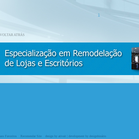
1
VOLTAR ATRÁS
aos Favoritos
Recomendar Site
design by ativait
|
development by designbinário