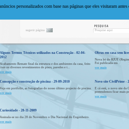
anúncios personalizados com base nas páginas que eles visitaram antes e
sugerir página
Alguns Termos Técnicos utilizados na Construção - 02-04-
Obras em casa sem lic
2012
Nova lei do RJUE (Regime
Foi publicada em...
Acabamento Remate final da estrutura e dos ambientes da casa, feito
com os diversos revestimentos de pisos, paredes e t...
ver mais
ver mais
Concepção e construção de piscina - 29-09-2010
Novo site CivilPrime - 
Veja em portfolio, as fotografias do nosso último projecto de piscina.
E cá está, o novo site da
pretendemos ficar mais pr
ver mais
ver mais
Curiosidade - 28-11-2009
Assinala-se no dia 28 de Novembro o Dia Nacional do Engenheiro.
ver mais