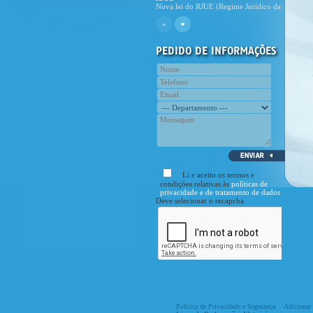
Concepção e construção de piscina
Veja em portfolio, as fotografias do
nosso último projecto de piscina.
Novo site CivilPrime
E cá está, o novo site da CivilPrime!
Com esta nova etapa pretende
Curiosidade
Assinala-se no dia 28 de Novembro o
Dia Nacional do Engenheiro.
Li e aceito os termos e
condições relativas às
políticas de
privacidade e de tratamento de dados
Deve selecionar o recapcha
Política de Privacidade e Segurança
Adicionar 