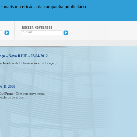
 analisar a eficácia da campanha publicitária.
ença – Novo RJUE - 02-04-2012
 Jurídico da Urbanização e Edificação)
26-11-2009
 CivilPrime! Com esta nova etapa
óximos de todos ...