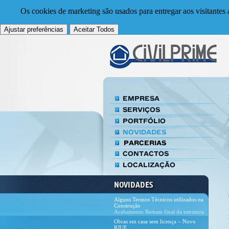
Os cookies de marketing são usados para entregar aos visitantes 
Ajustar preferências
Aceitar Todos
Alguns Termos Técnicos utilizados na
Construção
Acabamento Remate final da estrutura
e dos ambientes da casa, feito com os
Obras em casa sem licença – Novo
dive
RJUE
Nova lei do RJUE (Regime Jurídico da
Urbanização e Edifica&