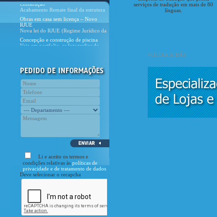
e dos ambientes da casa, feito com os
serviços de tradução em mais de 80
Obras em casa sem licença – Novo
dive
línguas.
RJUE
Nova lei do RJUE (Regime Jurídico da
http://www.traduzir.pt
Urbanização e Edifica&
Concepção e construção de piscina
Veja em portfolio, as fotografias do
nosso último projecto de piscina.
Novo site CivilPrime
E cá está, o novo site da CivilPrime!
VOLTAR ATRÁS
Com esta nova etapa pretende
Curiosidade
Assinala-se no dia 28 de Novembro o
Dia Nacional do Engenheiro.
Li e aceito os termos e
condições relativas às
políticas de
privacidade e de tratamento de dados
Deve selecionar o recapcha