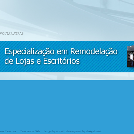
VOLTAR ATRÁS
aos Favoritos
Recomendar Site
design by ativait
|
development by designbinário