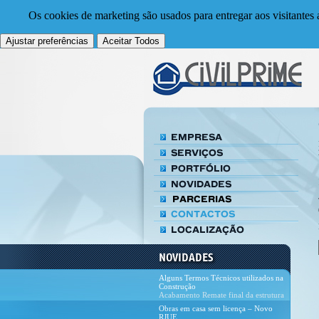
Os cookies de marketing são usados para entregar aos visitantes 
Ajustar preferências
Aceitar Todos
Alguns Termos Técnicos utilizados na
Construção
Acabamento Remate final da estrutura
e dos ambientes da casa, feito com os
Obras em casa sem licença – Novo
dive
RJUE
Nova lei do RJUE (Regime Jurídico da
Urbanização e Edifica&