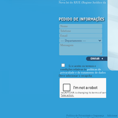
Concepção e construção de piscina
Veja em portfolio, as fotografias do
nosso último projecto de piscina.
Novo site CivilPrime
E cá está, o novo site da CivilPrime!
Com esta nova etapa pretende
Curiosidade
Assinala-se no dia 28 de Novembro o
Dia Nacional do Engenheiro.
Li e aceito os termos e
condições relativas às
políticas de
privacidade e de tratamento de dados
Deve selecionar o recapcha
Política de Privacidade e Segurança
Adicionar 