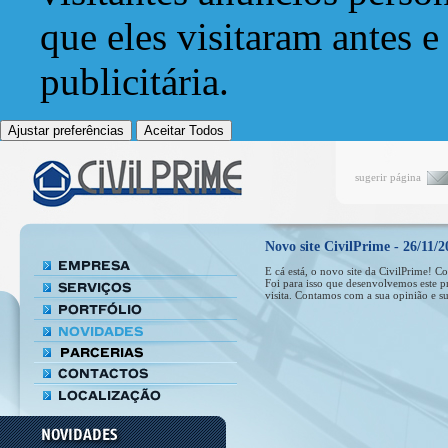
que eles visitaram antes e
publicitária.
Ajustar preferências
Aceitar Todos
sugerir página
Novo site CivilPrime - 26/11/2
E cá está, o novo site da CivilPrime! C
Foi para isso que desenvolvemos este 
visita. Contamos com a sua opinião e s
Alguns Termos Técnicos utilizados na
Construção
Acabamento Remate final da estrutura