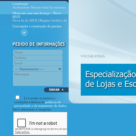
e dos ambientes da casa, feito com os
Obras em casa sem licença – Novo
dive
RJUE
Nova lei do RJUE (Regime Jurídico da
Urbanização e Edifica&
Concepção e construção de piscina
Veja em portfolio, as fotografias do
nosso último projecto de piscina.
Novo site CivilPrime
E cá está, o novo site da CivilPrime!
Com esta nova etapa pretende
Curiosidade
Assinala-se no dia 28 de Novembro o
Dia Nacional do Engenheiro.
VOLTAR ATRÁS
Li e aceito os termos e
condições relativas às
políticas de
privacidade e de tratamento de dados
Deve selecionar o recapcha