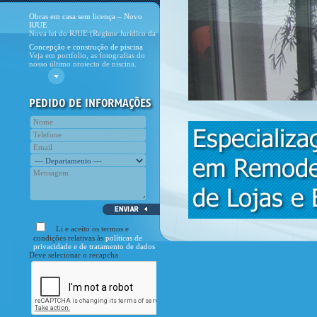
e dos ambientes da casa, feito com os
Obras em casa sem licença – Novo
dive
RJUE
Nova lei do RJUE (Regime Jurídico da
Urbanização e Edifica&
Concepção e construção de piscina
Veja em portfolio, as fotografias do
nosso último projecto de piscina.
Novo site CivilPrime
E cá está, o novo site da CivilPrime!
Com esta nova etapa pretende
Curiosidade
Assinala-se no dia 28 de Novembro o
Dia Nacional do Engenheiro.
Li e aceito os termos e
condições relativas às
políticas de
privacidade e de tratamento de dados
Deve selecionar o recapcha